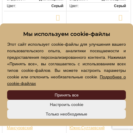
Цвет:
Серый
Цвет:
Серый
Купить в один клик
Купить в один клик
Мы используем cookie-файлы
Этот сайт использует cookie-файлы для улучшения вашего
пользовательского опыта, аналитики посещаемости и
предоставления персонализированного контента. Нажимая
«Принять все», вы соглашаетесь с использованием всех
Гранитные бордюры ГП-2
Гранитные бордюры ГП-2
Кунгурский
Восточно-Варламовский
типов cookie-файлов. Вы можете настроить параметры
9495
9496
Артикул:
Артикул:
cookie или отклонить необязательные cookie.
Подробнее о
руб
руб
3 254
4 400
От
От
cookie-файлах
Вид работ:
Для мощения
Вид работ:
Для мощения
Цвет:
Серый
Принять все
Цвет:
Серый
Настроить cookie
Только необходимые
Купить в один клик
Купить в один клик