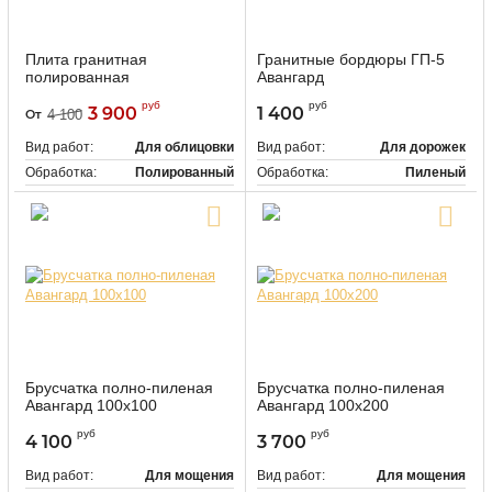
Плита гранитная
Гранитные бордюры ГП-5
полированная
Авангард
Мансуровский
руб
руб
3 900
1 400
От
4 100
118466
Артикул:
Вид работ:
Для облицовки
Вид работ:
Для дорожек
Обработка:
Полированный
Обработка:
Пиленый
Цвет:
Светло-серый
Цвет:
Светло-серый
Купить в один клик
Купить в один клик
Брусчатка полно-пиленая
Брусчатка полно-пиленая
Авангард 100х100
Авангард 100х200
руб
руб
4 100
3 700
Вид работ:
Для мощения
Вид работ:
Для мощения