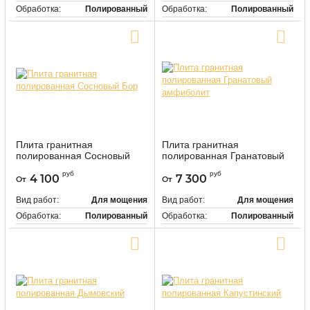
Обработка:
Полированный
Обработка:
Полированный
Цвет:
Серый
Цвет:
Серый
Купить в один клик
Купить в один клик
Плита гранитная
Плита гранитная
полированная Сосновый
полированная Гранатовый
Бор
амфиболит
руб
руб
4 100
7 300
От
От
118508
118510
Артикул:
Артикул:
Вид работ:
Для мощения
Вид работ:
Для мощения
Обработка:
Полированный
Обработка:
Полированный
Цвет:
Серый
Цвет:
Черный
Купить в один клик
Купить в один клик