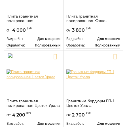
Плита гранитная
Плита гранитная
полированная
полированная Южно-
Камбулатовский
Султаевский
руб
руб
4 000
3 800
От
От
118470
118478
Артикул:
Артикул:
Вид работ:
Для мощения
Вид работ:
Для мощения
Обработка:
Полированный
Обработка:
Полированный
Цвет:
Серый
Цвет:
Коричневый
Купить в один клик
Купить в один клик
Плита гранитная
Гранитные бордюры ГП-1
полированная Цветок Урала
Цветок Урала
118480
9455
Артикул:
Артикул:
руб
руб
4 200
2 700
От
От
Вид работ:
Для мощения
Вид работ:
Для мощения