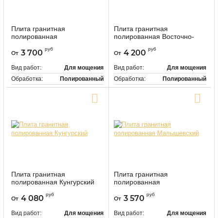
Плита гранитная
Плита гранитная
полированная
полированная Восточно-
Ташмурунский
Варламовский
руб
руб
3 700
4 200
От
От
118501
118503
Артикул:
Артикул:
Вид работ:
Для мощения
Вид работ:
Для мощения
Обработка:
Полированный
Обработка:
Полированный
Цвет:
Серый
Цвет:
Серый
Купить в один клик
Купить в один клик
Плита гранитная
Плита гранитная
полированная Кунгурский
полированная
Малышевский
118505
Артикул:
руб
руб
4 080
3 570
От
От
118507
Артикул:
Вид работ:
Для мощения
Вид работ:
Для мощения