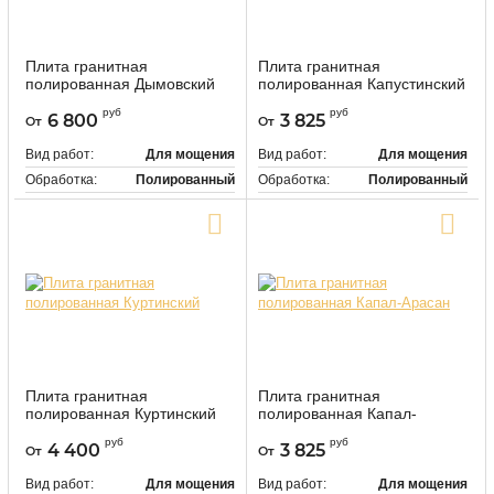
Плита гранитная
Плита гранитная
полированная Дымовский
полированная Капустинский
448253
448251
Артикул:
Артикул:
руб
руб
6 800
3 825
От
От
Вид работ:
Для мощения
Вид работ:
Для мощения
Обработка:
Полированный
Обработка:
Полированный
Цвет:
Коричневый
Цвет:
Красный
Купить в один клик
Купить в один клик
Плита гранитная
Плита гранитная
полированная Куртинский
полированная Капал-
Арасан
448248
Артикул:
руб
руб
4 400
3 825
От
От
448247
Артикул:
Вид работ:
Для мощения
Вид работ:
Для мощения