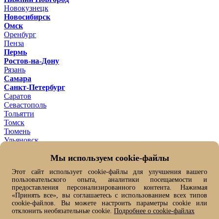
Новокузнецк
Новосибирск
Омск
Оренбург
Пенза
Пермь
Ростов-на-Дону
Рязань
Самара
Санкт-Петербург
Саратов
Севастополь
Тольятти
Томск
Тюмень
Ульяновск
Уфа
Мы используем cookie-файлы
Хабаровск
Челябинск
Этот сайт использует cookie-файлы для улучшения вашего
Ярославль
пользовательского опыта, аналитики посещаемости и
Ваш город -
Москва ?
предоставления персонализированного контента. Нажимая
Да
Нет, выбрать другой
«Принять все», вы соглашаетесь с использованием всех типов
От выбранного города зависит цена товара и его наличие
cookie-файлов. Вы можете настроить параметры cookie или
отклонить необязательные cookie.
Подробнее о cookie-файлах
Быстрый заказ