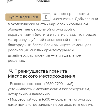
Цвет:
Зеленый
Гранит Масловский — это эталон прочности и
Купить в один клик
эстетики в мире натурального камня. Добываемый
в экологически чистых карьерах Украины, он
обладает неповторимой структурой с
вкраплениями биотита и плагиоклаза, что придает
материалу глубокий насыщенный цвет и
благородный блеск. Если вы ищете камень для
реализации смелых архитектурных и
дизайнерских проектов — это идеальное
решение.
🔍 Преимущества гранита
Масловского месторождения
- Высокая плотность (2650-2700 кг/м³) —
устойчивость к механическим повреждениям,
истиранию и давлению.
- Морозостойкость F300 — сохраняет структуру
даже при экстремальных перепадах температур.