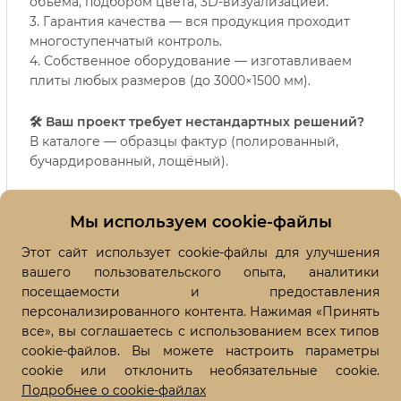
объёма, подбором цвета, 3D-визуализацией.
3. Гарантия качества — вся продукция проходит
многоступенчатый контроль.
4. Собственное оборудование — изготавливаем
плиты любых размеров (до 3000×1500 мм).
🛠️ Ваш проект требует нестандартных решений?
В каталоге — образцы фактур (полированный,
бучардированный, лощёный).
🔍 Ищете конкурентоспособную стоимость за м²?
Мы используем cookie-файлы
Оставьте заявку сегодня — получите
персональное предложение и расчёт в течение
Этот сайт использует cookie-файлы для улучшения
часа!
вашего пользовательского опыта, аналитики
посещаемости и предоставления
📞 Звоните! Поможем выбрать гранит
персонализированного контента. Нажимая «Принять
Масловский, который подчеркнёт статус вашего
все», вы соглашаетесь с использованием всех типов
объекта и прослужит века.
cookie-файлов. Вы можете настроить параметры
cookie или отклонить необязательные cookie.
Подробнее о cookie-файлах