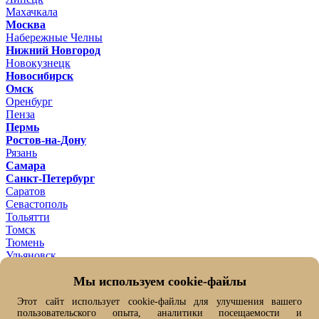
Махачкала
Москва
Набережные Челны
Нижний Новгород
Новокузнецк
Новосибирск
Омск
Оренбург
Пенза
Пермь
Ростов-на-Дону
Рязань
Самара
Санкт-Петербург
Саратов
Севастополь
Тольятти
Томск
Тюмень
Ульяновск
Уфа
Мы используем cookie-файлы
Хабаровск
Челябинск
Этот сайт использует cookie-файлы для улучшения вашего
Ярославль
пользовательского опыта, аналитики посещаемости и