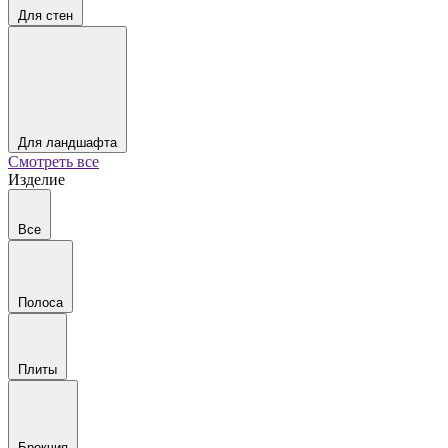
Для стен
Для ландшафта
Смотреть все
Изделие
Все
Полоса
Плиты
Брекчия