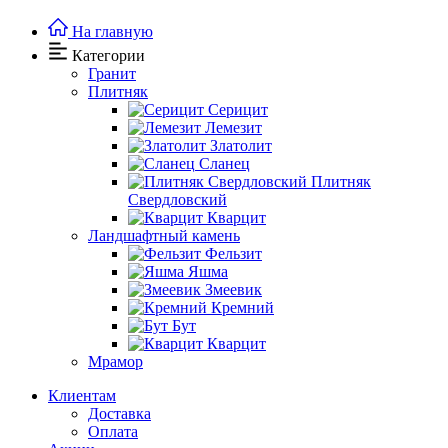
На главную
Категории
Гранит
Плитняк
Серицит
Лемезит
Златолит
Сланец
Плитняк
Свердловский
Кварцит
Ландшафтный камень
Фельзит
Яшма
Змеевик
Кремний
Бут
Кварцит
Мрамор
Клиентам
Доставка
Оплата