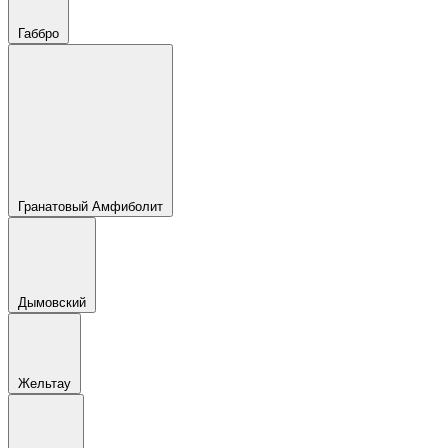
Габбро
Гранатовый Амфиболит
Дымовский
Жельтау