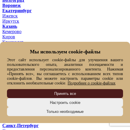
Волгоград
Воронеж
Екатеринбург
Ижевск
Иркутск
Казань
Кемерово
Киров
Краснодар
Красноярск
Мы используем cookie-файлы
Липецк
Махачкала
Этот сайт использует cookie-файлы для улучшения вашего
Москва
пользовательского опыта, аналитики посещаемости и
Набережные Челны
предоставления персонализированного контента. Нажимая
Нижний Новгород
«Принять все», вы соглашаетесь с использованием всех типов
Новокузнецк
cookie-файлов. Вы можете настроить параметры cookie или
отклонить необязательные cookie.
Подробнее о cookie-файлах
Новосибирск
Омск
Принять все
Оренбург
Пенза
Настроить cookie
Пермь
Ростов-на-Дону
Только необходимые
Рязань
Самара
Санкт-Петербург