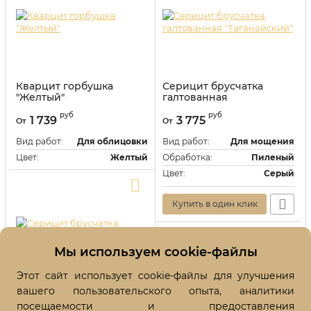
Кварцит горбушка
Серицит брусчатка
"Желтый"
галтованная
"Таганайский"
Артикул:
118461
руб
руб
1 739
3 775
От
От
Артикул:
118450
Вид работ:
Для облицовки
Вид работ:
Для мощения
Цвет:
Желтый
Обработка:
Пиленый
Цвет:
Серый
Купить в один клик
Купить в один клик
Мы используем cookie-файлы
Этот сайт использует cookie-файлы для улучшения
вашего пользовательского опыта, аналитики
Серицит брусчатка
"Тигровый"
посещаемости и предоставления