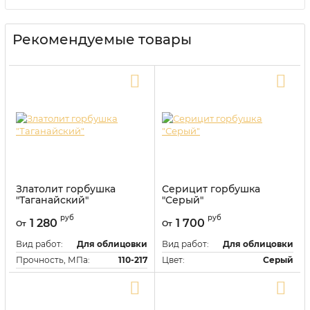
Рекомендуемые товары
Златолит горбушка
Серицит горбушка
"Таганайский"
"Серый"
Артикул:
118453
Артикул:
118455
руб
руб
1 280
1 700
От
От
Вид работ:
Для облицовки
Вид работ:
Для облицовки
Прочность, МПа:
110-217
Цвет:
Серый
Цвет:
Серый
Купить в один клик
Купить в один клик