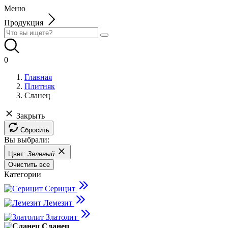
Меню
Продукция
0
Главная
Плитняк
Сланец
Закрыть
Сбросить
Вы выбрали:
Цвет:
Зеленый
Очистить все
Категории
Серицит
Лемезит
Златолит
Сланец