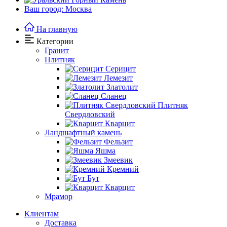
Ваш город: Москва
На главную
Категории
Гранит
Плитняк
Серицит
Лемезит
Златолит
Сланец
Плитняк
Свердловский
Кварцит
Ландшафтный камень
Фельзит
Яшма
Змеевик
Кремний
Бут
Кварцит
Мрамор
Клиентам
Доставка