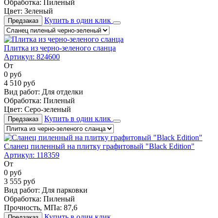
Обработка:
Пиленый
Цвет:
Зеленый
Купить в один клик
Предзаказ
Плитка из черно-зеленого сланца
Артикул:
824600
От
0
руб
4 510
руб
Вид работ:
Для отделки
Обработка:
Пиленый
Цвет:
Серо-зеленый
Купить в один клик
Предзаказ
Сланец пиленный на плитку графитовый "Black Edition"
Артикул:
118359
От
0
руб
3 555
руб
Вид работ:
Для парковки
Обработка:
Пиленый
Прочность, МПа:
87,6
Купить в один клик
Предзаказ