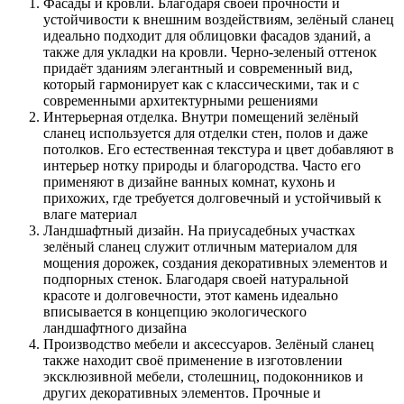
Фасады и кровли. Благодаря своей прочности и
устойчивости к внешним воздействиям, зелёный сланец
идеально подходит для облицовки фасадов зданий, а
также для укладки на кровли. Черно-зеленый оттенок
придаёт зданиям элегантный и современный вид,
который гармонирует как с классическими, так и с
современными архитектурными решениями
Интерьерная отделка. Внутри помещений зелёный
сланец используется для отделки стен, полов и даже
потолков. Его естественная текстура и цвет добавляют в
интерьер нотку природы и благородства. Часто его
применяют в дизайне ванных комнат, кухонь и
прихожих, где требуется долговечный и устойчивый к
влаге материал
Ландшафтный дизайн. На приусадебных участках
зелёный сланец служит отличным материалом для
мощения дорожек, создания декоративных элементов и
подпорных стенок. Благодаря своей натуральной
красоте и долговечности, этот камень идеально
вписывается в концепцию экологического
ландшафтного дизайна
Производство мебели и аксессуаров. Зелёный сланец
также находит своё применение в изготовлении
эксклюзивной мебели, столешниц, подоконников и
других декоративных элементов. Прочные и