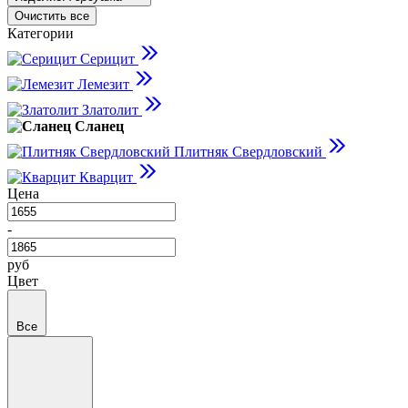
Очистить все
Категории
Серицит
Лемезит
Златолит
Сланец
Плитняк Свердловский
Кварцит
Цена
-
руб
Цвет
Все