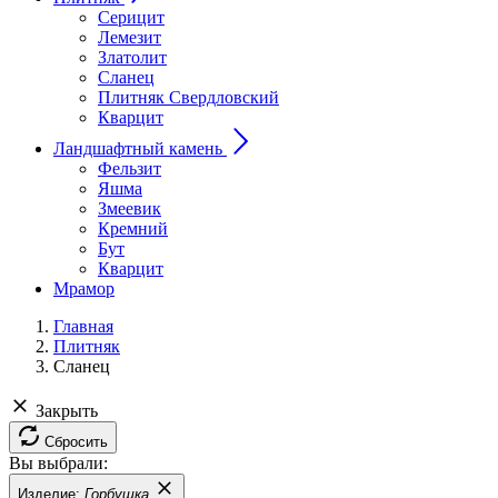
Серицит
Лемезит
Златолит
Сланец
Плитняк Свердловский
Кварцит
Ландшафтный камень
Фельзит
Яшма
Змеевик
Кремний
Бут
Кварцит
Мрамор
Главная
Плитняк
Сланец
Закрыть
Сбросить
Вы выбрали:
Изделие:
Горбушка