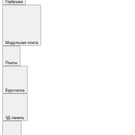
Горбушка
Модульная плита
Плиты
Брусчатка
3Д панель