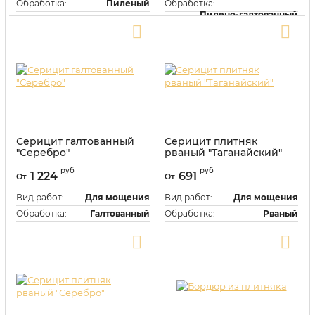
Обработка:
Пиленый
Обработка:
Пилено-галтованный
Цвет:
Серый
Цвет:
Серый
Купить в один клик
Купить в один клик
Серицит галтованный
Серицит плитняк
"Серебро"
рваный "Таганайский"
Артикул:
118445
Артикул:
118416
руб
руб
1 224
691
От
От
Вид работ:
Для мощения
Вид работ:
Для мощения
Обработка:
Галтованный
Обработка:
Рваный
Цвет:
Серый
Цвет:
Серый
Купить в один клик
Купить в один клик