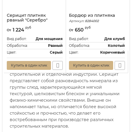
Серицит плитняк
Бордюр из плитняка
рваный "Серебро"
Артикул:
8284002
Артикул:
118443
руб
руб
1 224
650
От
От
Вид работ:
Для мощения
Вид работ:
Для клумб
Обработка:
Рваный
Обработка:
Колотый
Цвет:
Серый
Цвет:
Коричневый
Серицит для пола — это высококачественный
Купить в один клик
Купить в один клик
минеральный материал, который используется в
строительной и отделочной индустрии. Серицит
представляет собой разновидность минерала из
группы слюд, характеризующийся мягкой
текстурой, шелковистым блеском и уникальными
физико-химическими свойствами. Внешне он
напоминает тальк, но отличается более высокой
стойкостью и прочностью, что делает его
востребованным при производстве различных
строительных материалов.