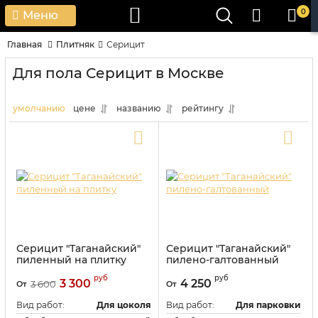
0
Меню
Главная
Плитняк
Серицит
Для пола Серицит в Москве
умолчанию
цене
названию
рейтингу
Серицит "Таганайский"
Серицит "Таганайский"
пиленный на плитку
пилено-галтованный
Артикул:
118287
руб
руб
3 300
4 250
3 600
От
От
Вид работ:
Для цоколя
Вид работ:
Для парковки