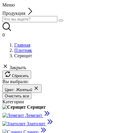
Меню
Продукция
0
Главная
Плитняк
Серицит
Закрыть
Сбросить
Вы выбрали:
Цвет:
Желтый
Очистить все
Категории
Серицит
Лемезит
Златолит
Сланец