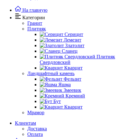
На главную
Категории
Гранит
Плитняк
Серицит
Лемезит
Златолит
Сланец
Плитняк
Свердловский
Кварцит
Ландшафтный камень
Фельзит
Яшма
Змеевик
Кремний
Бут
Кварцит
Мрамор
Клиентам
Доставка
Оплата