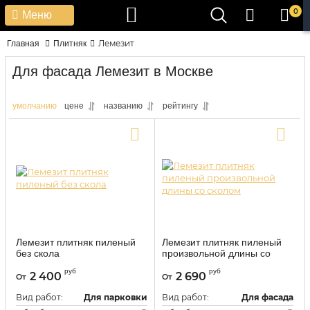
0
Меню
Лемезит
Главная
Плитняк
Для фасада Лемезит в Москве
умолчанию
цене
названию
рейтингу
Лемезит плитняк пиленый
Лемезит плитняк пиленый
без скола
произвольной длины со
сколом
1001
Артикул:
руб
руб
2 400
2 690
От
От
1052
Артикул:
Вид работ:
Для парковки
Вид работ:
Для фасада