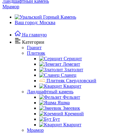
Ландшафтный камень
Мрамор
Ваш город: Москва
На главную
Категории
Гранит
Плитняк
Серицит
Лемезит
Златолит
Сланец
Плитняк Свердловский
Кварцит
Ландшафтный камень
Фельзит
Яшма
Змеевик
Кремний
Бут
Кварцит
Мрамор