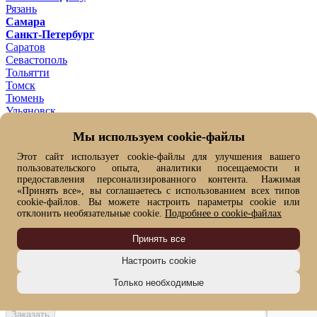
Рязань
Самара
Санкт-Петербург
Саратов
Севастополь
Тольятти
Томск
Тюмень
Ульяновск
Уфа
Мы используем cookie-файлы
Хабаровск
Челябинск
Этот сайт использует cookie-файлы для улучшения вашего
Ярославль
пользовательского опыта, аналитики посещаемости и
Ваш город -
Москва ?
предоставления персонализированного контента. Нажимая
Да
Нет, выбрать другой
«Принять все», вы соглашаетесь с использованием всех типов
От выбранного города зависит цена товара и его наличие
cookie-файлов. Вы можете настроить параметры cookie или
отклонить необязательные cookie.
Подробнее о cookie-файлах
Быстрый заказ
Имя*
Принять все
Фамилия
Номер телефона*
Настроить cookie
Я согласен(на) на
обработку моих персональных данных
Только необходимые
Я согласен(на) на получение сообщений информационно-
рекламного характера