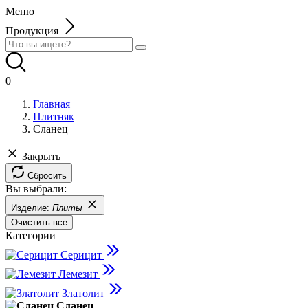
Меню
Продукция
0
Главная
Плитняк
Сланец
Закрыть
Сбросить
Вы выбрали:
Изделие:
Плиты
Очистить все
Категории
Серицит
Лемезит
Златолит
Сланец