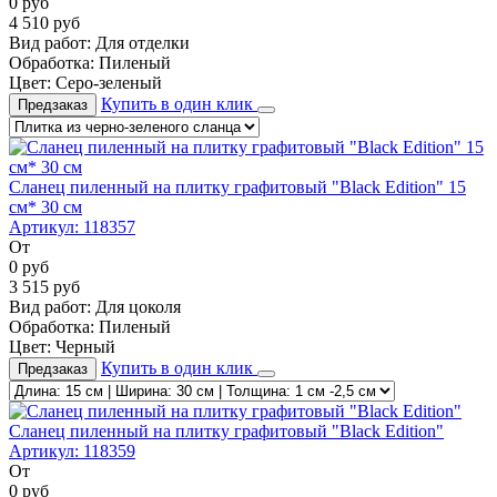
0
руб
4 510
руб
Вид работ:
Для отделки
Обработка:
Пиленый
Цвет:
Серо-зеленый
Купить в один клик
Предзаказ
Сланец пиленный на плитку графитовый "Black Edition" 15
см* 30 см
Артикул:
118357
От
0
руб
3 515
руб
Вид работ:
Для цоколя
Обработка:
Пиленый
Цвет:
Черный
Купить в один клик
Предзаказ
Сланец пиленный на плитку графитовый "Black Edition"
Артикул:
118359
От
0
руб