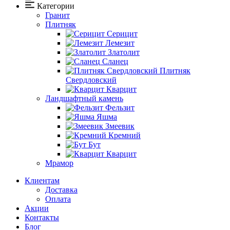
Категории
Гранит
Плитняк
Серицит
Лемезит
Златолит
Сланец
Плитняк
Свердловский
Кварцит
Ландшафтный камень
Фельзит
Яшма
Змеевик
Кремний
Бут
Кварцит
Мрамор
Клиентам
Доставка
Оплата
Акции
Контакты
Блог