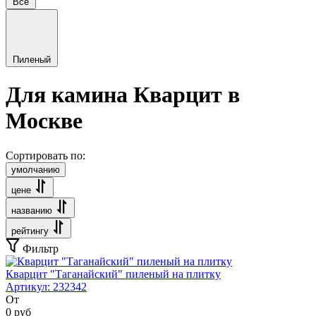
Все
Пиленый
Для камина Кварцит в
Москве
Сортировать по:
умолчанию
цене
названию
рейтингу
Фильтр
Кварцит "Таганайский" пиленый на плитку
Артикул:
232342
От
0
руб