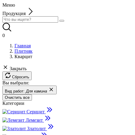
Меню
Продукция
0
Главная
Плитняк
Кварцит
Закрыть
Сбросить
Вы выбрали:
Вид работ:
Для камина
Очистить все
Категории
Серицит
Лемезит
Златолит