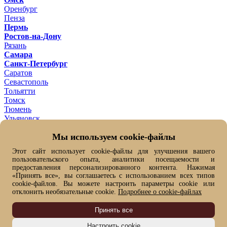
Оренбург
Пенза
Пермь
Ростов-на-Дону
Рязань
Самара
Санкт-Петербург
Саратов
Севастополь
Тольятти
Томск
Тюмень
Ульяновск
Уфа
Мы используем cookie-файлы
Хабаровск
Челябинск
Этот сайт использует cookie-файлы для улучшения вашего
Ярославль
пользовательского опыта, аналитики посещаемости и
Ваш город -
Москва ?
предоставления персонализированного контента. Нажимая
Да
Нет, выбрать другой
«Принять все», вы соглашаетесь с использованием всех типов
От выбранного города зависит цена товара и его наличие
cookie-файлов. Вы можете настроить параметры cookie или
отклонить необязательные cookie.
Подробнее о cookie-файлах
Быстрый заказ
Имя*
Принять все
Фамилия
Номер телефона*
Настроить cookie