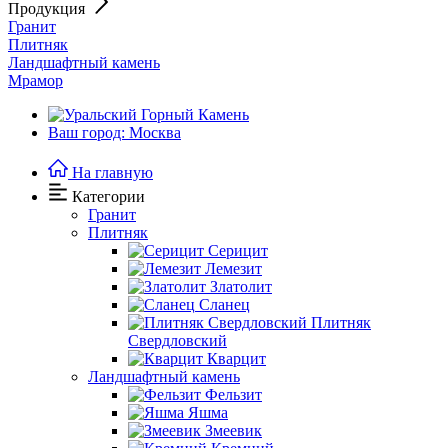
Продукция
Гранит
Плитняк
Ландшафтный камень
Мрамор
Ваш город: Москва
На главную
Категории
Гранит
Плитняк
Серицит
Лемезит
Златолит
Сланец
Плитняк
Свердловский
Кварцит
Ландшафтный камень
Фельзит
Яшма
Змеевик